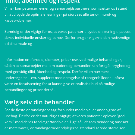
Tillid, åbenhed og respekt
Vi har kompetencer, evner og samarbejdspartnere, som sætter os i stand
til, at tilbyde de optimale løsninger på stort set alle tand-, mund- og
kæbeproblemer.
Samtidig er det vigtigt for os, at vores patienter tilbydes en løsning tilpasset
deres individuelle ønsker og behov. Derfor bruger vi gerne den nødvendige
tid til samtale og
information om fordele, ulemper, priser osv. ved mulige behandlinger,
sådan at samarbejdet mellem patient og behandler kan foregå i tryghed og
med gensidig tillid, åbenhed og respekt. Derfor vil en nærmere
undersøgelse – evt. suppleret med optagelse af røntgenbilleder – oftest
være en forudsætning for at kunne give et realistisk bud på mulige
behandlinger og priser derpå.
Vælg selv din behandler
For de fleste er tandlægebesøg forbundet med en eller anden grad af
ubehag. Derfor er det naturligvis vigtigt, at vores patienter oplever "god
kemi" med deres tandlæge/tandplejer. Lige så lidt som tænder og tandsæt
er metervarer, er tandlægerne/tandplejerne standardiserede størrelser.