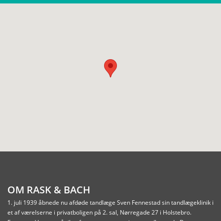
OM RASK & BACH
1. juli 1939 åbnede nu afdøde tandlæge Sven Fennestad sin tandlægeklinik i
et af værelserne i privatboligen på 2. sal, Nørregade 27 i Holstebro.