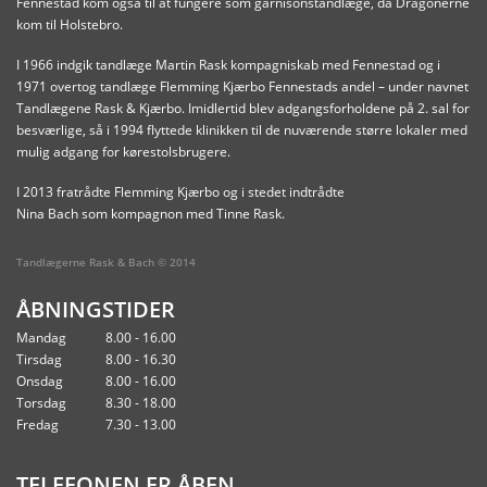
Fennestad kom også til at fungere som garnisonstandlæge, da Dragonerne
kom til Holstebro.
I 1966 indgik tandlæge Martin Rask kompagniskab med Fennestad og i
1971 overtog tandlæge Flemming Kjærbo Fennestads andel – under navnet
Tandlægene Rask & Kjærbo. Imidlertid blev adgangsforholdene på 2. sal for
besværlige, så i 1994 flyttede klinikken til de nuværende større lokaler med
mulig adgang for kørestolsbrugere.
I 2013 fratrådte Flemming Kjærbo og i stedet indtrådte
Nina Bach som kompagnon med Tinne Rask.
Tandlægerne Rask & Bach © 2014
ÅBNINGSTIDER
Mandag
8.00 - 16.00
Tirsdag
8.00 - 16.30
Onsdag
8.00 - 16.00
Torsdag
8.30 - 18.00
Fredag
7.30 - 13.00
TELEFONEN ER ÅBEN